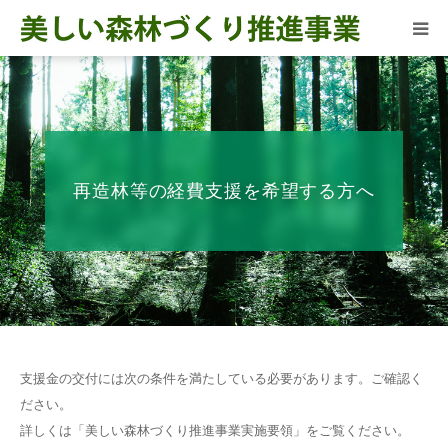
お知らせ
美しい森林づくり
推進事業の目指すもの
再造林等の経費支援を希望する方へ
事業を支えて
くださる皆様へ
再造林等の経費支援を
希望する方へ
再造林等の
支援実績
支援金の交付には次の条件を満たしている必要があります。ご確認く
ださい。
詳しくは「美しい森林づくり推進事業実施要領」をご覧ください。