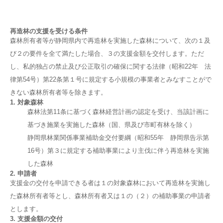
再造林の支援を受ける条件
森林所有者等が静岡県内で再造林を実施した森林について、次の１及
び２の要件を全て満たした場合、３の支援金額を交付します。ただ
し、私的独占の禁止及び公正取引の確保に関する法律（昭和22年 法
律第54号）第22条第１号に規定する小規模の事業者とみなすことがで
きない森林所有者等を除きます。
1. 対象森林
森林法第11条に基づく森林経営計画の認定を受け、当該計画に
基づき施業を実施した森林（国、県及び市町有林を除く）
静岡県林業関係事業補助金交付要綱（昭和55年 静岡県告示第
16号）第３に規定する補助事業により主伐に伴う再造林を実施
した森林
2. 申請者
支援金の交付を申請できる者は１の対象森林において再造林を実施し
た森林所有者等とし、森林所有者又は１の（２）の補助事業の申請者
とします。
3. 支援金額の交付